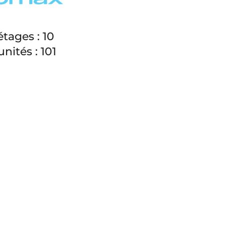
tages : 10
nités : 101