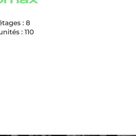
tages : 8
nités : 110